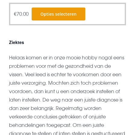
Dit
€
70.00
Opties selecteren
product
heeft
meerdere
Ziektes
variaties.
Deze
Helaas komen er in onze mooie hobby nogal eens
optie
problemen voor met de gezondheid van de
kan
vissen. Veel leed is echter te voorkomen door een
gekozen
juiste verzorging. Mochten zich toch problemen
worden
voordoen, dan kunt u een onderzoek instellen of
op
laten instellen. De weg naar een juiste diagnose is
de
dan zeer belangrijk. Regelmatig worden
productpagina
verkeerde conclusies getrokken of onjuiste
behandelingen toegepast. Om een juiste
diagnose te stellen of laten stellen is gestructureerd