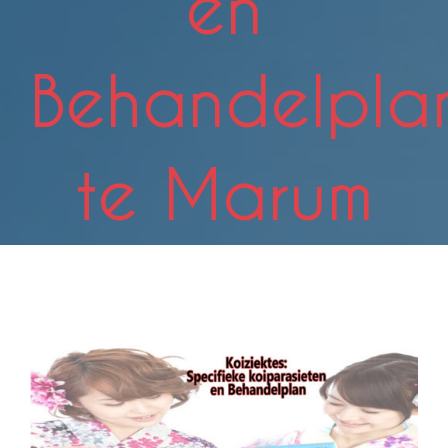
en
Behandelpla
te Marum