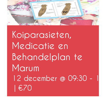
Koiparasieten,
Medicatie en
Behandelplan te
Marum
12 december @ 09:30
-
16
|
€70