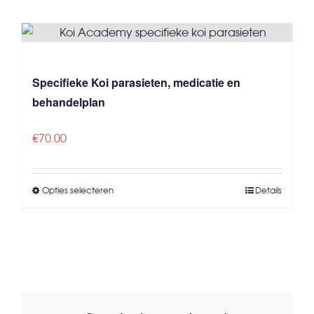
Specifieke Koi parasieten, medicatie en
behandelplan
€
70.00
Opties selecteren
Details
Dit
product
heeft
meerdere
variaties.
Deze
optie