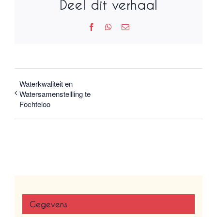
Deel dit verhaal
kan
gekozen
Facebook
WhatsApp
E-
worden
mail
op
de
productpagina
Waterkwaliteit en
Watersamenstellling te
Fochteloo
Gegevens