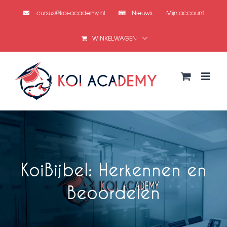
Ga
cursus@koi-academy.nl
Nieuws
Mijn account
naar
inhoud
WINKELWAGEN
KoiBijbel: Herkennen en
Beoordelen