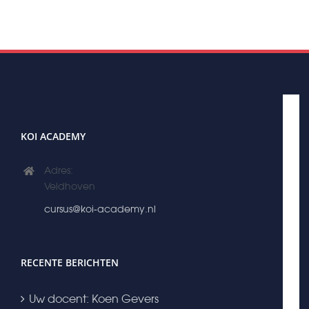
meerdere
variaties.
Deze
optie
kan
gekozen
worden
KOI ACADEMY
op
Adres:
de
Veldhoven
productpagina
cursus@koi-academy.nl
RECENTE BERICHTEN
Uw docent: Koen Gevers