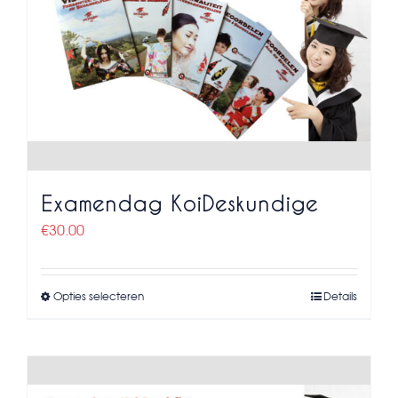
Examendag KoiDeskundige
€
30.00
Opties selecteren
Details
Dit
product
heeft
meerdere