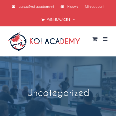
Ga
cursus@koi-academy.nl
Nieuws
Mijn account
naar
inhoud
WINKELWAGEN
Uncategorized