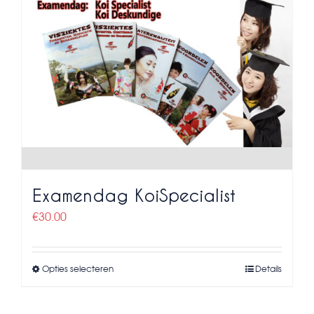
variaties.
Deze
optie
kan
gekozen
worden
op
de
productpagina
Examendag KoiSpecialist
€
30.00
Opties selecteren
Details
Dit
product
heeft