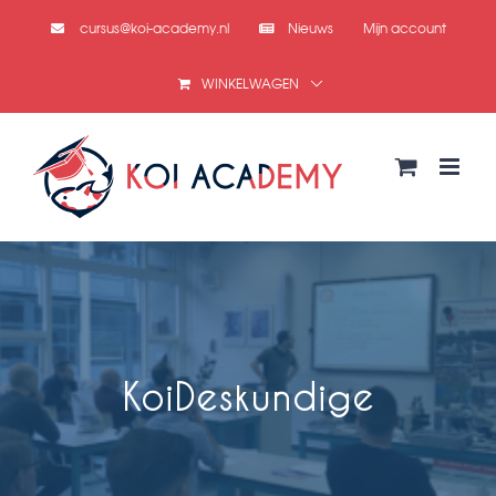
Ga
cursus@koi-academy.nl
Nieuws
Mijn account
naar
inhoud
WINKELWAGEN
KoiDeskundige