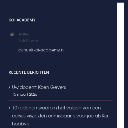
kan
gekozen
worden
KOI ACADEMY
op
Adres:
de
Veldhoven
productpagina
cursus@koi-academy.nl
RECENTE BERICHTEN
Uw docent: Koen Gevers
15 maart 2026
10 redenen waarom het volgen van een
cursus visziekten onmisbaar is voor jou als Koi
hobbyist