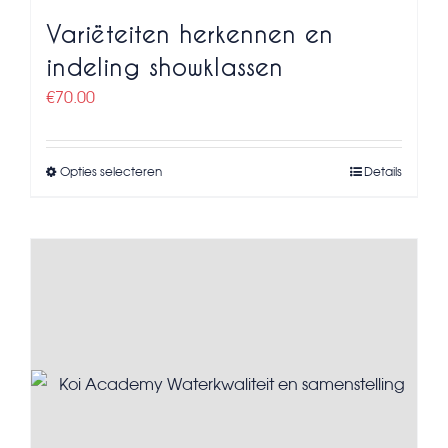
Variëteiten herkennen en
indeling showklassen
€
70.00
Opties selecteren
Details
Dit
product
heeft
meerdere
variaties.
Deze
optie
kan
gekozen
worden