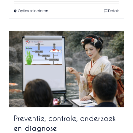
Opties selecteren
Details
Dit
product
heeft
meerdere
variaties.
Deze
optie
kan
gekozen
worden
op
de
productpagina
Preventie, controle, onderzoek
en diagnose