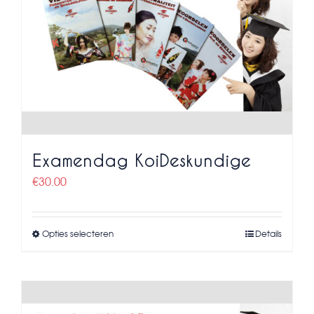
Examendag KoiDeskundige
€
30.00
Opties selecteren
Details
Dit
product
heeft
meerdere