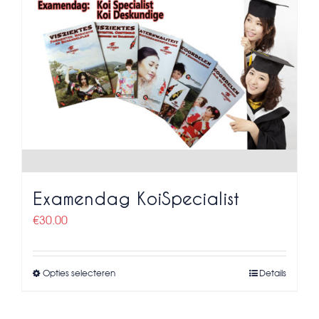
variaties.
Deze
optie
kan
gekozen
worden
op
de
productpagina
Examendag KoiSpecialist
€
30.00
Opties selecteren
Details
Dit
product
heeft